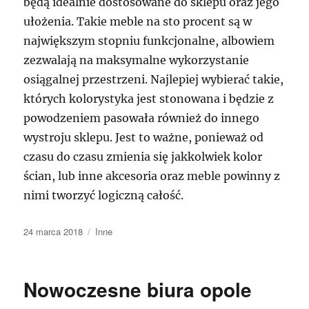
będą idealnie dostosowane do sklepu oraz jego
ułożenia. Takie meble na sto procent są w
największym stopniu funkcjonalne, albowiem
zezwalają na maksymalne wykorzystanie
osiągalnej przestrzeni. Najlepiej wybierać takie,
których kolorystyka jest stonowana i będzie z
powodzeniem pasowała również do innego
wystroju sklepu. Jest to ważne, ponieważ od
czasu do czasu zmienia się jakkolwiek kolor
ścian, lub inne akcesoria oraz meble powinny z
nimi tworzyć logiczną całość.
Data
Kategorie
24 marca 2018
Inne
publikacji
Nowoczesne biura opole