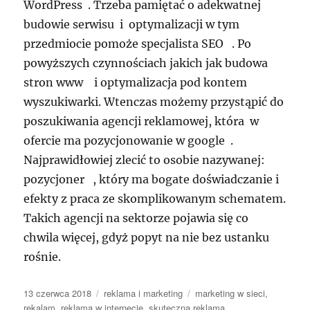
WordPress . Trzeba pamiętać o adekwatnej
budowie serwisu i optymalizacji w tym
przedmiocie pomoże specjalista SEO . Po
powyższych czynnościach jakich jak budowa
stron www i optymalizacja pod kontem
wyszukiwarki. Wtenczas możemy przystąpić do
poszukiwania agencji reklamowej, która w
ofercie ma pozycjonowanie w google .
Najprawidłowiej zlecić to osobie nazywanej:
pozycjoner , który ma bogate doświadczanie i
efekty z praca ze skomplikowanym schematem.
Takich agencji na sektorze pojawia się co
chwila więcej, gdyż popyt na nie bez ustanku
rośnie.
Data
Kategorie
Tagi
13 czerwca 2018
reklama i marketing
marketing w sieci
,
publikacji
rekalam
,
reklama w internecie
,
skuteczna reklama