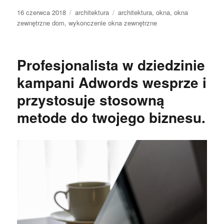
Data
Kategorie
Tagi
16 czerwca 2018
architektura
architektura
,
okna
,
okna
publikacji
zewnętrzne dom
,
wykonczenie okna zewnętrzne
Profesjonalista w dziedzinie
kampani Adwords wesprze i
przystosuje stosowną
metode do twojego biznesu.