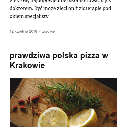
efektów, najodpowiedniej skonsultować się z
doktorem. Być może zleci on fizjoterapię pod
okiem specjalisty.
Data
Kategorie
12 kwietnia 2018
zdrowie
publikacji
prawdziwa polska pizza w
Krakowie