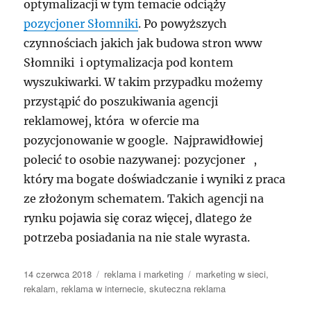
optymalizacji w tym temacie odciąży
pozycjoner Słomniki
. Po powyższych
czynnościach jakich jak budowa stron www
Słomniki i optymalizacja pod kontem
wyszukiwarki. W takim przypadku możemy
przystąpić do poszukiwania agencji
reklamowej, która w ofercie ma
pozycjonowanie w google. Najprawidłowiej
polecić to osobie nazywanej: pozycjoner ,
który ma bogate doświadczanie i wyniki z praca
ze złożonym schematem. Takich agencji na
rynku pojawia się coraz więcej, dlatego że
potrzeba posiadania na nie stale wyrasta.
Data
Kategorie
Tagi
14 czerwca 2018
reklama i marketing
marketing w sieci
,
publikacji
rekalam
,
reklama w internecie
,
skuteczna reklama