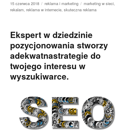
Data
Kategorie
Tagi
15 czerwca 2018
reklama i marketing
marketing w sieci
,
publikacji
rekalam
,
reklama w internecie
,
skuteczna reklama
Ekspert w dziedzinie
pozycjonowania stworzy
adekwatnastrategie do
twojego interesu w
wyszukiwarce.