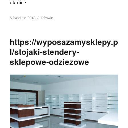
okolice.
Data
Kategorie
6 kwietnia 2018
zdrowie
publikacji
https://wyposazamysklepy.p
l/stojaki-stendery-
sklepowe-odziezowe