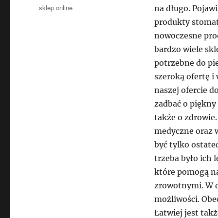
Tagi
sklep online
na długo. Pojawi
produkty stomat
nowoczesne prod
bardzo wiele sk
potrzebne do pi
szeroką ofertę 
naszej ofercie d
zadbać o piękny 
także o zdrowie.
medyczne oraz w
być tylko ostate
trzeba było ich 
które pomogą na
zrowotnymi. W d
możliwości. Obec
Łatwiej jest tak