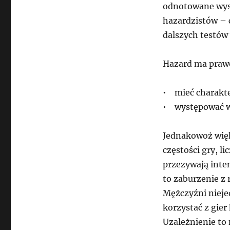
odnotowane wyso
hazardzistów – 
dalszych testów 
Hazard ma praw
• mieć charakte
• występować w 
Jednakowoż wię
częstości gry, l
przezywają inten
to zaburzenie z 
Mężczyźni nieje
korzystać z gier
Uzależnienie to 