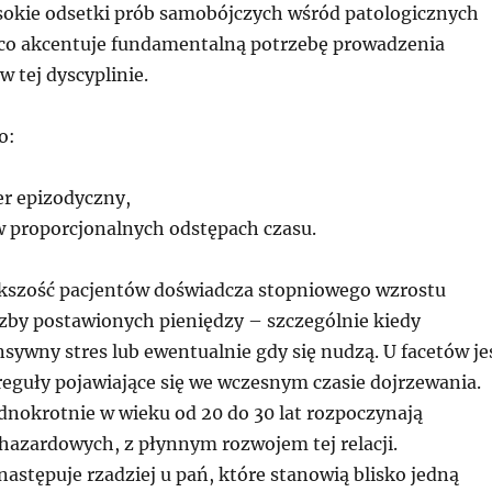
kie odsetki prób samobójczych wśród patologicznych
co akcentuje fundamentalną potrzebę prowadzenia
w tej dyscyplinie.
o:
r epizodyczny,
proporcjonalnych odstępach czasu.
kszość pacjentów doświadcza stopniowego wzrostu
iczby postawionych pieniędzy – szczególnie kiedy
sywny stres lub ewentualnie gdy się nudzą. U facetów je
reguły pojawiające się we wczesnym czasie dojrzewania.
dnokrotnie w wieku od 20 do 30 lat rozpoczynają
 hazardowych, z płynnym rozwojem tej relacji.
następuje rzadziej u pań, które stanowią blisko jedną