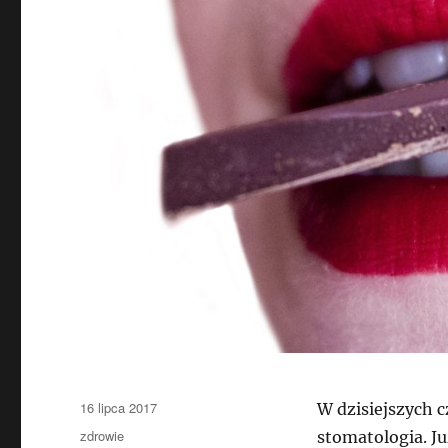
Data
16 lipca 2017
W dzisiejszych c
publikacji
Kategorie
zdrowie
stomatologia. J