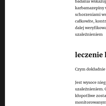
badania wskazuj
karbamazepiny w
schorzeniami w
całkowite, kont
dalej weryfikow
uzależnieniem
leczenie
Czym dokładnie 
Jest wysoce ni
uzależnieniem. 
kłopotliwe zost
monitorowanymi 