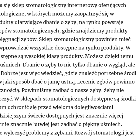
a się sklep stomatologiczny internetowy oferujących
ologiczne, w których możemy zaopatrzyć się w
ukty ułatwiające dbanie o zęby, na rynku powstaje
lepów stomatologicznych, gdzie znajdziemy produkty
elęgnacji zębów. Sklep stomatologiczny powinien mieć
i wprowadzać wszystkie dostępne na rynku produkty. W
ostępne są wysokiej klasy produkty. Możesz dzięki temu
uśmiech. Dbanie o zęby to nie tylko dbanie o wygląd, ale
 Dobrze jest więc wiedzieć, gdzie znaleźć potrzebne środ
 jaki sposób dbać o jamę ustną. Lecenie zębów powinno
cznością. Powinniśmy zadbać o nasze zęby, żeby nie
leczyć. W sklepach stomatologicznych dostępne są środki
m uchronić się przed wieloma dolegliwościami
zisiejszym świecie dostępnych jest znacznie więcej
nie znacznie łatwiej jest zadbać o piękny uśmiech.
że wyleczyć problemy z zębami. Rozwój stomatologii jest