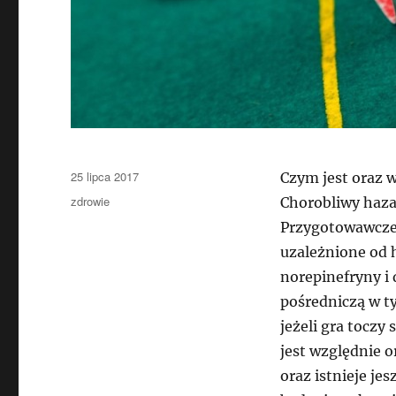
Data
25 lipca 2017
Czym jest oraz w
publikacji
Kategorie
zdrowie
Chorobliwy haza
Przygotowawcze 
uzależnione od h
norepinefryny i
pośredniczą w t
jeżeli gra toczy
jest względnie 
oraz istnieje je