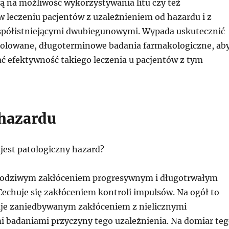
ą na możliwość wykorzystywania litu czy też
 leczeniu pacjentów z uzależnieniem od hazardu i z
spółistniejącymi dwubiegunowymi. Wypada uskutecznić
rolowane, długoterminowe badania farmakologiczne, ab
ać efektywność takiego leczenia u pacjentów z tym
 hazardu
jest patologiczny hazard?
egodziwym zakłóceniem progresywnym i długotrwałym
Cechuje się zakłóceniem kontroli impulsów. Na ogół to
aje zaniedbywanym zakłóceniem z nielicznymi
badaniami przyczyny tego uzależnienia. Na domiar te