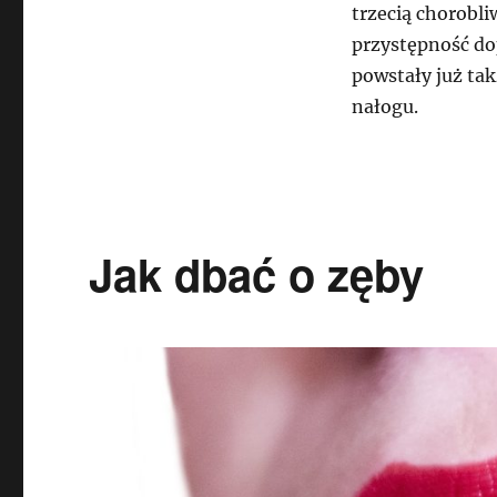
trzecią chorobli
przystępność dop
powstały już ta
nałogu.
Jak dbać o zęby