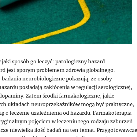
 jaki sposób go leczyć: patologiczny hazard
rd jest sporym problemem zdrowia globalnego.
badania neurobiologiczne pokazują, że osoby
azardu posiadają zakłócenia w regulacji serologicznej,
 dopaminy. Zatem środki farmakologiczne, jakie
ych układach neuroprzekaźników mogą być praktyczne,
 się o leczenie uzależnienia od hazardu. Farmakoterapia
oryginalnym pojęciem w leczeniu tego rodzaju zaburzeń
szcze niewielka ilość badań na ten temat. Przygotowawcz