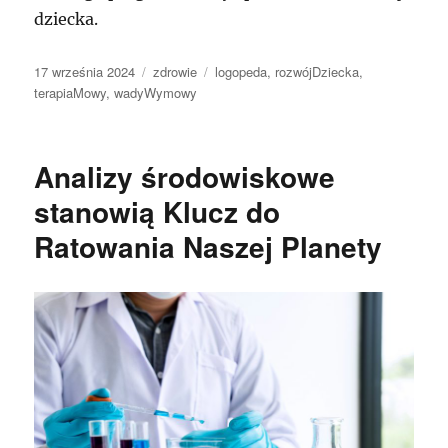
dziecka.
Data
Kategorie
Tagi
17 września 2024
zdrowie
logopeda
,
rozwójDziecka
,
publikacji
terapiaMowy
,
wadyWymowy
Analizy środowiskowe
stanowią Klucz do
Ratowania Naszej Planety