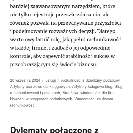
bardziej zaawansowanym narzędziem, które
nie tylko rejestruje przeszłe zdarzenia, ale
również pozwala na przewidywanie przyszłości
i podejmowanie rozważnych decyzji. Dlatego
warto uwydatnić rolę, jaką pełni rachunkowość
w każdej firmie, i zadbać o jej odpowiednie
kontrolę, aby zapewnić stabilność i sukces w
przeobrażającym się świecie biznesu.
Data
Kategorie
Tagi
20 września 2024
usługi
Aktualności z dziedziny podatków
,
publikacji
Artykuły branżowe dla księgowych
,
Artykuły księgowe blog
,
Blog
o rachunkowości i podatkach
,
Branżowe wiadomości dla firm
,
Nowości w przepisach podatkowych
,
Wiadomości ze świata
rachunkowości
Dylematy połączone z