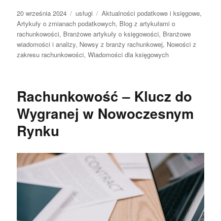
Data
Kategorie
Tagi
20 września 2024
usługi
Aktualności podatkowe i księgowe
,
publikacji
Artykuły o zmianach podatkowych
,
Blog z artykułami o
rachunkowości
,
Branżowe artykuły o księgowości
,
Branżowe
wiadomości i analizy
,
Newsy z branży rachunkowej
,
Nowości z
zakresu rachunkowości
,
Wiadomości dla księgowych
Rachunkowość – Klucz do
Wygranej w Nowoczesnym
Rynku