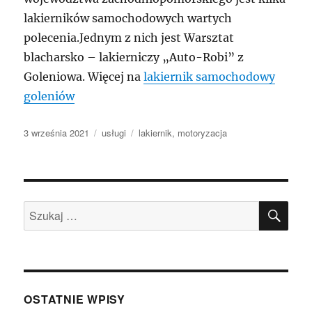
lakierników samochodowych wartych
polecenia.Jednym z nich jest Warsztat
blacharsko – lakierniczy „Auto-Robi” z
Goleniowa. Więcej na
lakiernik samochodowy
goleniów
Data
Kategorie
Tagi
3 września 2021
usługi
lakiernik
,
motoryzacja
publikacji
SZU
Szukaj:
OSTATNIE WPISY