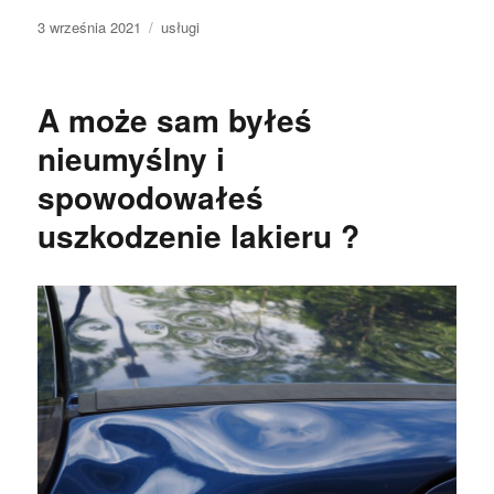
Data
Kategorie
3 września 2021
usługi
publikacji
A może sam byłeś
nieumyślny i
spowodowałeś
uszkodzenie lakieru ?