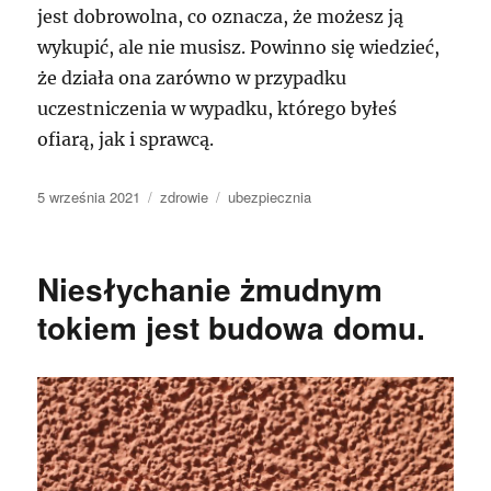
jest dobrowolna, co oznacza, że możesz ją
wykupić, ale nie musisz. Powinno się wiedzieć,
że działa ona zarówno w przypadku
uczestniczenia w wypadku, którego byłeś
ofiarą, jak i sprawcą.
Data
Kategorie
Tagi
5 września 2021
zdrowie
ubezpiecznia
publikacji
Niesłychanie żmudnym
tokiem jest budowa domu.