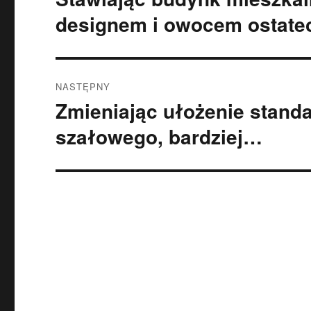
wpis:
designem i owocem ostate
NASTĘPNY
Zmieniając ułożenie stand
Następny
wpis:
szałowego, bardziej…