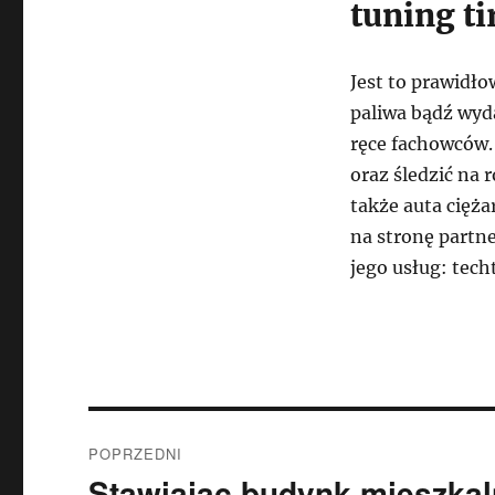
tuning ti
Jest to prawidł
paliwa bądź wyda
ręce fachowców.
oraz śledzić na 
także auta cięż
na stronę partne
jego usług: techt
Nawigacja
POPRZEDNI
wpisu
Stawiając budynk mieszkal
Poprzedni