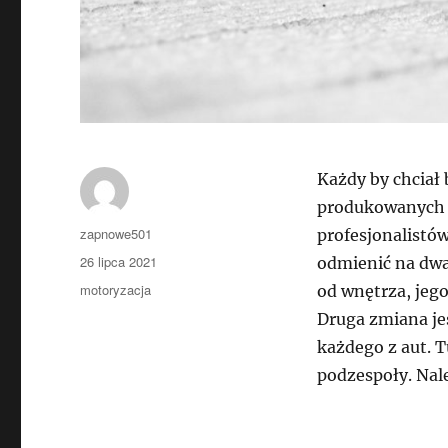
Każdy by chciał 
produkowanych au
Autor
zapnowe501
profesjonalistó
Data
26 lipca 2021
odmienić na dwa
publikacji
Kategorie
motoryzacja
od wnętrza, jego
Druga zmiana je
każdego z aut. T
podzespoły. Nal