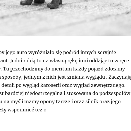
by jego auto wyróżniało się pośród innych seryjnie
t. Jedni robią to na własną rękę inni oddając to w ręce
w. Tu przechodzimy do meritum każdy pojazd zdołamy
 sposoby, jednym z nich jest zmiana wyglądu . Zaczynaj
 detali po wygląd karoserii oraz wygląd zewnętrznego.
st bardziej niedostrzegalna i stosowana do podzespołów
u na myśli mamy opony tarcze i oraz silnik oraz jego
eży wspomnieć tez o