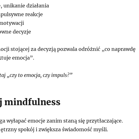
, unikanie działania
pulsywne reakcje
motywacji
owne decyzje
cji stojącej za decyzją pozwala odróżnić „co naprawdę
ktuje emocja”.
aj „czy to emocja, czy impuls?”
j mindfulness
 wyłapać emocje zanim staną się przytłaczające.
rzny spokój i zwiększa świadomość myśli.