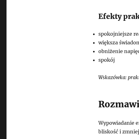
Efekty pra
spokojniejsze re
większa świado
obniżenie napię
spokój
Wskazówka: prakt
Rozmawia
Wypowiadanie e
bliskość i zmnie