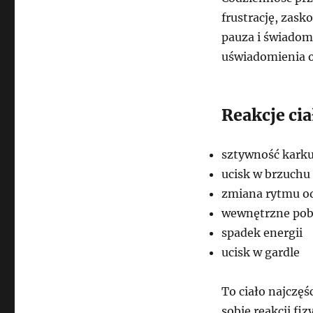
frustrację, zask
pauza i świadom
uświadomienia o
Reakcje ci
sztywność kark
ucisk w brzuchu
zmiana rytmu o
wewnętrzne pob
spadek energii
ucisk w gardle
To ciało najczęś
sobie reakcji f