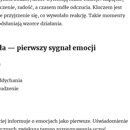
oczenie, radość, a czasem mdłe odczucia. Kluczem jest
e przyjrzenie się, co wywołało reakcję. Takie momenty
dsłaniają wzorce działania.
ała — pierwszy sygnał emocji
u
ddychania
udzenie
ciej informuje o emocjach jako pierwsze. Uświadomienie
izycznych zwiększa tempo rozpoznawania uczuć.