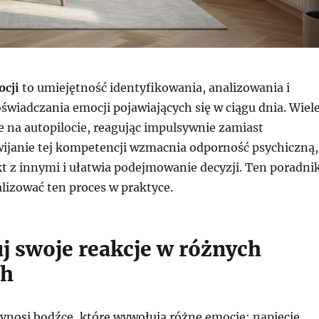
cji
to umiejętność identyfikowania, analizowania i
świadczania emocji pojawiających się w ciągu dnia. Wiel
e na autopilocie, reagując impulsywnie zamiast
ijanie tej kompetencji wzmacnia odporność psychiczną,
t z innymi i ułatwia podejmowanie decyzji. Ten poradni
alizować ten proces w praktyce.
j swoje reakcje w różnych
ch
ynosi bodźce, które wywołują różne emocje: napięcie,