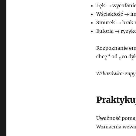
Lęk → wycofanie
Wściekłość → im
Smutek → brak 
Euforia → ryzyk
Rozpoznanie emo
chcę” od „co dy
Wskazówka: zapyt
Praktyku
Uważność pomaga
Wzmacnia wewnęt