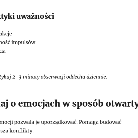
ktyki uważności
akcje
mość impulsów
cia
ykuj 2–3 minuty obserwacji oddechu dziennie.
j o emocjach w sposób otwart
mocji pozwala je uporządkować. Pomaga budować
jsza konflikty.