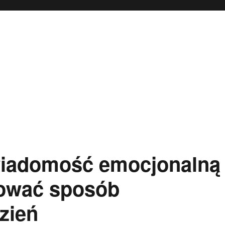
wiadomość emocjonalną
izować sposób
zień