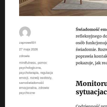
Świadomość emo
refleksyjnego do
Autor
zapnowe501
osób funkcjonuj
Data
27 maja 2026
świadomie. Rozw
publikacji
Kategorie
zdrowie
poprawia kontak
Tagi
mindfulness
,
pomoc
pokazuje, jak re
psychologiczna
,
psychoterapia
,
regulacja
emocji
,
rozwój osobisty
,
Monitoru
samoświadomość
emocjonalna
,
zdrowie
sytuacja
psychiczne
Codzienność prz